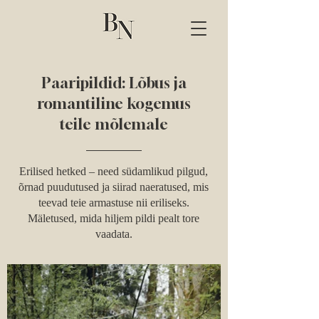
Paaripildid: Lõbus ja
romantiline kogemus
teile mõlemale
Erilised hetked – need südamlikud pilgud,
õrnad puudutused ja siirad naeratused, mis
teevad teie armastuse nii eriliseks.
Mäletused, mida hiljem pildi pealt tore
vaadata.